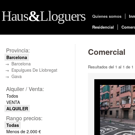
&
Haus
Lloguers
Quienes somos
Inm
Residencial
Comerc
Provincia:
Comercial
Barcelona
Barcelona
Resultados del 1 al 1 de 1
Espulgues De Llobregat
Gava
Alquiler / Venta:
Todos
VENTA
ALQUILER
Rango precios:
Todas
Menos de 2.000 €