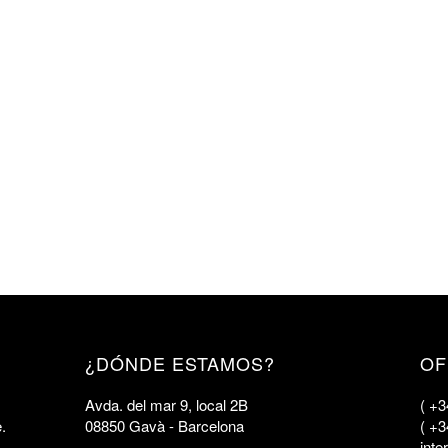
¿DÓNDE ESTAMOS?
OF
Avda. del mar 9, local 2B
( +3
e.
08850 Gavà - Barcelona
( +3
int