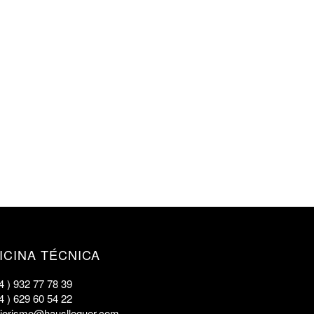
ICINA TÉCNICA
4 ) 932 77 78 39
4 ) 629 60 54 22
eriorismo@hauslloguer.com