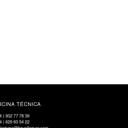
ICINA TÉCNICA
4 ) 932 77 78 39
4 ) 629 60 54 22
eriorismo@hauslloguer.com