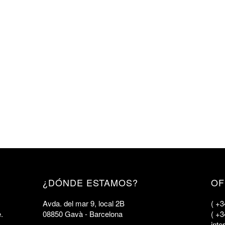
¿DÓNDE ESTAMOS?
OF
Avda. del mar 9, local 2B
( +3
e.
08850 Gavà - Barcelona
( +3
int