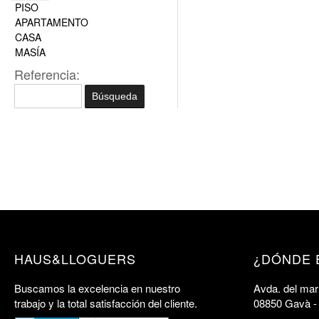
PISO
APARTAMENTO
CASA
MASÍA
Referencia:
HAUS&LLOGUERS
¿DÓNDE 
Buscamos la excelencia en nuestro
Avda. del mar 
trabajo y la total satisfacción del cliente.
08850 Gavà -